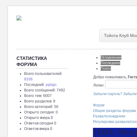
Тойота Клуб Мо
Оглавление
СТАТИСТИКА
Последнее
ФОРУМА
Поиск
Всего пользователей:
Добро пожаловать,
Гост
8336
Последний:
yqilajo
Логин:
Всего сообщений: 7492
Забыли пароль?
Забыли
Всего тем: 6007
Всего разделов: 8
Форум
Всего категорий: 56
Общие разделы форума
Открыто сегодня: 0
Развал\схождение
Открыто вчера 0
Регулировка развала/схо
Ответов сегодня 0
Ответов вчера 0
ТЕМА: Регул