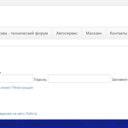
сква - технический форум
Автосервис
Магазин
Контакты
ь
Пароль:
Запомнит
 логин?
Регистрация
ждения на авто Тойота.
ировка развала/схождения на авто Тойо